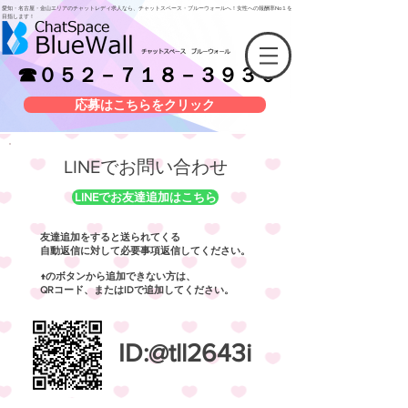
愛知・名古屋・金山エリアのチャットレディ求人なら、チャットスペース・ブルーウォールへ！女性への報酬率No１を
目指します！
☎０５２－７１８－３９３０
応募はこちらをクリック
​LINEでお問い合わせ
LINEでお友達追加はこちら
友達追加をすると送られてくる
自動返信に対して必要事項返信してください。
↑のボタンから追加できない方は、
​QRコード、またはIDで追加してください。
ID:@tll2643i