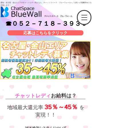
愛知・名古屋・金山エリアのチャットレディ求人なら、チャットスペース・ブルーウォールへ！女性への報酬率No１を
目指します！
☎０５２－７１８－３９３０
応募はこちらをクリック
チャットレディ
お給料は？
35％～45％
​地域最大還元率
を
実現！！