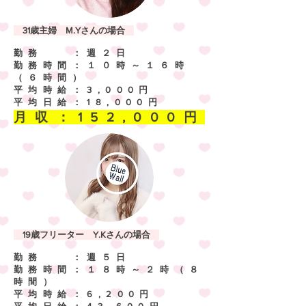
31歳主婦 M.Yさんの場合
勤務 ：週２日
勤務時間：１０時～１６時
（６時間）
平均時給：3,000円
平均日給：18,000円
​月収：152,000円
19歳フリーター Y.Kさんの場合
勤務 ：週５日
勤務時間：１８時～２時（８
時間）
平均時給：6,200円