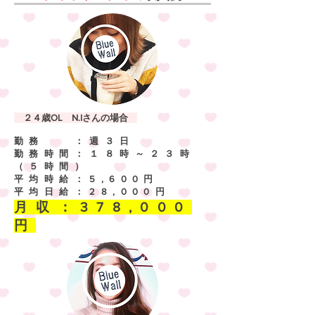
２４歳OL N.Iさんの場合
勤務 ：週３日
勤務時間：１８時～２３時
（５時間）
平均時給：5,600円
平均日給：28,000円
​月収：378,000
円