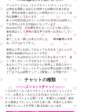
-----35％給与システムについて-----
アールアンドエム（ライブチャット/チャットレディ）
は男性会員様と会話した時間でお給料が計算されま
す。男性会員様と会話をした時間がポイントとして女
性に報酬として入ります。
多くの代理店様はポイントの30％が女性のお給料とし
てお支払いされる仕組みになっています。
BlueWallでは、広告費を抑えることにより他にはない
最低保証として
35％
の還元率で女性へお支払いしてい
ます。
稼ぐことを一番にお考えの方には、「
35％給与システ
ム
」がぴったりです！
最初は上手にお話しできなくても大丈夫！ほとんどの
女性が未経験からのスタートです。
慣れてくれば自分なりのコツや工夫も見えてきて、楽
しく長くチャットができるようになるはず…
あなたにファンがつけばさらに効率よく高収入をゲッ
ト出来ます！チャットレディのお仕事は頑張り次第で
どこまでもお給料アップ（上限無し）が可能です！
​チャットの種類
​----------２ショットチャット----------
一人の方と二人っきりでチャットをする2ショットチャ
ット。お客さん一人から入る1分あたりのポイントがパー
ティーチャットよりも高いです。常連さんの場合、最初
から最後まで2ショットの方も多い為、常連さんを増や
す事で2ショットで手堅く稼げる様になります。